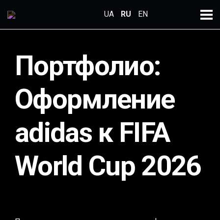
← Все проекты
UA
RU
EN
Портфолио:
Главная
Оформление
Про компанию
Услуги
adidas к FIFA
Портфолио
World Cup 2026
Карьера
Контакты