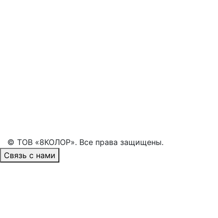
TIMBERLAND под новую кампанию Jackson’s
Landing
Список производимой продукции:
Тканевые рамки в витринах
Тканевые лайтбоксы в витринах
Вырубные наклейки в витринах
Стойки под продукт в витринах
© ТОВ «8КОЛОР». Все права защищены.
Связь с нами