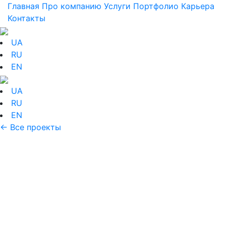
Главная
Про компанию
Услуги
Портфолио
Карьера
Контакты
UA
RU
EN
UA
RU
EN
← Все проекты
Портфолио:
Оформление сети
TIMBERLAND
Оформление витрин всей сети магазинов