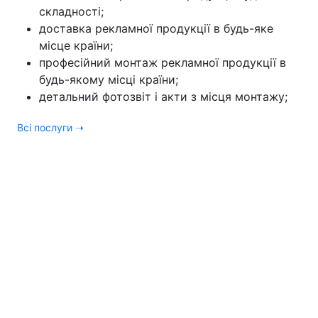
складності;
доставка рекламної продукції в будь-яке
місце країни;
професійний монтаж рекламної продукції в
будь-якому місці країни;
детальний фотозвіт і акти з місця монтажу;
Всі послуги ➝
Статистика
48 годин
потрібно для повного переоформлення будь-якої
мережі магазинів
200 робітників
які мають професійний досвід
2
2500 м