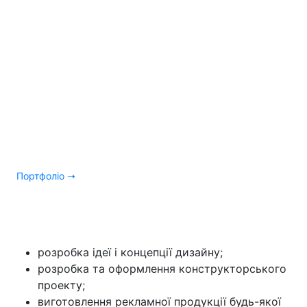
Рекламна пiдтримка
мережевого рiтейлу
Виробництво реклами для оформлення торгових
просторів в будь якому місці країни за 48 годин
Портфоліо ➝
Комплексні рішення по
рекламному оформленню
розробка ідеї і концепції дизайну;
розробка та оформлення конструкторського
проекту;
виготовлення рекламної продукції будь-якої