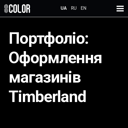
← Всі проекти
UA
RU
EN
Портфоліо:
Головна
Оформлення
Про компанію
Послуги
магазинів
Портфоліо
Timberland
Кар'єра
Контакти