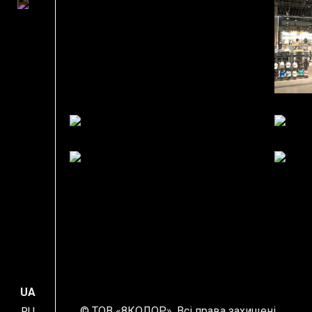
UA
© ТОВ «8КОЛОР». Всі права захищені.
RU