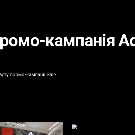
Головна
ромо-кампанія Ad
Про компанію
Послуги
Портфоліо
рту промо-кампанії Sale.
Кар'єра
Контакти